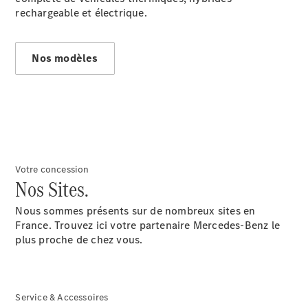
rechargeable et électrique.
Nos modèles
Après-vente
Mercedes-
Benz
Services
d'entretien
Accessoires
d’origine
Votre concession
Nos Sites.
Prendre un
Nous sommes présents sur de nombreux sites en
rendez-
France. Trouvez ici votre partenaire Mercedes-Benz le
vous SAV
plus proche de chez vous.
Rechercher
un
Distributeur
Service & Accessoires