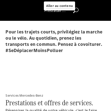
Select
Aller au contenu
Prestataire / Protection des données
Trouver un
véhicule
d'occasion
Pour les trajets courts, privilégiez la marche
Rechercher
un
ou le vélo. Au quotidien, prenez les
Distributeur
transports en commun. Pensez à covoiturer.
#SeDéplacerMoinsPolluer
Nous trouver
Services Mercedes-Benz
Prestations et offres de services.
Pérenniser la qualité de votre véhicule, c’est le faire