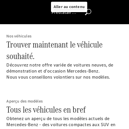
Select
Aller au contenu
Prestataire / Protection des données
Trouver un
véhicule
d'occasion
Nos véhicules
Rechercher
Trouver maintenant le véhicule
un
Distributeur
souhaité.
Découvrez notre offre variée de voitures neuves, de
démonstration et d'occasion Mercedes-Benz.
Nous vous conseillons volontiers sur nos modèles.
Aperçu des modèles
Tous les véhicules en bref
Nous trouver
Obtenez un aperçu de tous les modèles actuels de
Mercedes-Benz - des voitures compactes aux SUV en