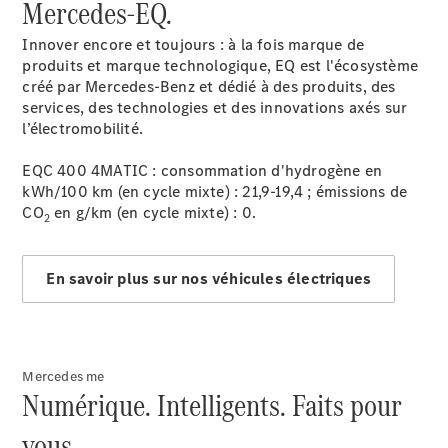
Mercedes-EQ.
Innover encore et toujours : à la fois marque de
produits et marque technologique, EQ est l'écosystème
créé par Mercedes-Benz et dédié à des produits, des
services, des technologies et des innovations axés sur
Après-vente
l’électromobilité.
Mercedes-
Benz
EQC 400 4MATIC : consommation d'hydrogène en
Services
kWh/100 km (en cycle mixte) : 21,9-19,4 ; émissions de
d'entretien
CO
en g/km (en cycle mixte) : 0.
2
Accessoires
d’origine
En savoir plus sur nos véhicules électriques
Prendre un
rendez-
vous SAV
Rechercher
Mercedes me
un
Numérique. Intelligents. Faits pour
Distributeur
vous.